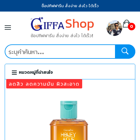
ช็อปกิฟฟารีน สั่งง่าย ส่งไว ได้เร็ว
0
ช้อปกิฟฟารีน สั่งง่าย ส่งไว ได้เร็ว!
หมวดหมู่ที่น่าสนใจ
ลดสิว ลดความมัน ผิวสะอาด