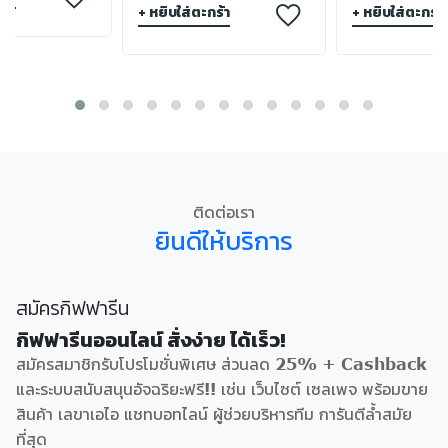
+ หยิบใส่ตะกร้า
+ หยิบใส่ตะกร้า
ติดต่อเรา
ยินดีให้บริการ
สมัครกิฟฟารีน
กิฟฟารีนออนไลน์ สั่งง่าย ได้เร็ว!
สมัครสมาชิกรับโปรโมชั่นพิเศษ ส่วนลด 25% + Cashback
และระบบสนับสนุนอัจฉริยะฟรี!! เช่น เว็บไซต์ เซลเพจ พร้อมขาย
สินค้า เลขาเอไอ แชทบอทไลน์ ผู้ช่วยบริหารทีม การันตีล้ำสมัย
ที่สุด