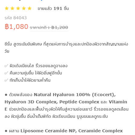
ขายแล้ว 191 ชิ้น
รหัส 84043
฿1,080
ราคาปกติ : ฿1,200
ซีรั่ม สูตรเข้มข้นพิเศษ ที่สุดแห่งการบำรุงและปกป้องผิวจากสัญญานแห่ง
วัย
✅ ผิวเด้งเนียนใส ริ้วรอยแลดูจางลง
✅ คืนความชุ่มชื้น ให้ผิวอิ่มฟูอีกขั้น
✅ กักเก็บน้ำให้ผิวยามค่ำคืน
• ด้วยพลังของ Natural Hyaluron 100% (Ecocert),
Hyaluron 3D Complex, Peptide Complex และ Vitamin
E ช่วยปกป้องและฟื้นบำรุงผิวให้คืนสู่ความอ่อนเยาว์ ริ้วรอยแลดูลดเลือน
ลง ผิวชุ่มชื้น อิ่มน้ำเต็มพิกัด ผิวเรียบเนียน รูขุมขนแลดูกระชับ
• ผสาน Liposome Ceramide NP, Ceramide Complex