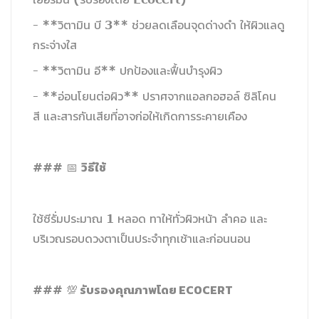
- **วิตามิน บี 3** ช่วยลดเลือนจุดด่างดำ ให้ผิวแลดู
กระจ่างใส
- **วิตามิน อี** ปกป้องและฟื้นบำรุงผิว
- **อ่อนโยนต่อผิว** ปราศจากแอลกอฮอล์ ซิลิโคน
สี และสารกันเสียที่อาจก่อให้เกิดการระคายเคือง
วิธีใช้
### 📅
ใช้ซีรั่มประมาณ 1 หลอด ทาให้ทั่วผิวหน้า ลำคอ และ
บริเวณรอบดวงตาเป็นประจำทุกเช้าและก่อนนอน
รับรองคุณภาพโดย ECOCERT
### 💯