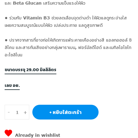
และ Beta Glucan เสริมความแข็งแรงให้ผิว
• ร่วมกับ Vitamin B3 ช่วยลดเลือนจุดด่างดำ ให้ผิวแลดูกระจ่างใส
เผยความสมบูรณ์แบบให้ผิว เปล่งประกาย แลดูสุขภาพดี
• ปราศจากสารที่อาจก่อให้เกิดการแพ้ระคายเคืองอย่างสี แอลกอฮอล์ ซิ
ลิโคน และสารกันเสียอย่างกลุ่มพาราเบน, ฟอร์มัลดีไฮด์ และเมทิลไอโซไท
อะโซลิโนน
ขนาดบรรจุ 29.00 มิลลิลิตร
เลข อย.
+ หยิบใส่ตะกร้า
-
+
Already in wishlist