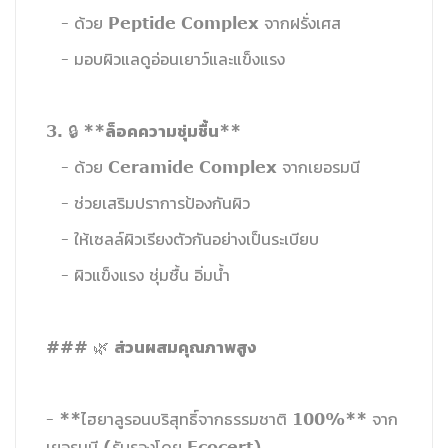
- ด้วย Peptide Complex จากฝรั่งเศส
- มอบผิวแลดูอ่อนเยาว์และแข็งแรง
ล็อคความชุ่มชื้น
3. 🔒 **
**
- ด้วย Ceramide Complex จากเยอรมนี
- ช่วยเสริมปราการป้องกันผิว
- ให้เซลล์ผิวเรียงตัวกันอย่างเป็นระเบียบ
- ผิวแข็งแรง ชุ่มชื้น อิ่มน้ำ
ส่วนผสมคุณภาพสูง
### 🌿
- **ไฮยาลูรอนบริสุทธิ์จากธรรมชาติ 100%** จาก
เยอรมนี (รับรองโดย Ecocert)