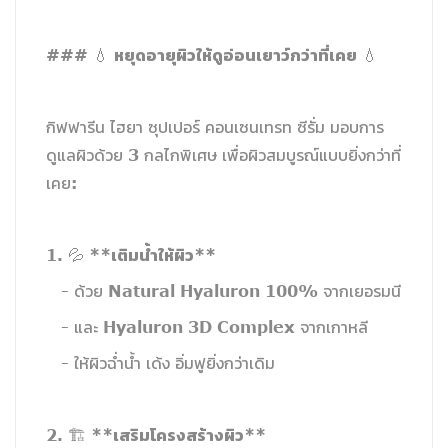
หยุดอายุผิวให้ดูอ่อนเยาว์กว่าที่เคย
### 💧
💧
กิฟฟารีน ไฮยา ซุปเปอร์ คอนเซนเทรท ซีรั่ม มอบการ
ดูแลผิวด้วย 3 กลไกพิเศษ เพื่อผิวสมบูรณ์แบบยิ่งกว่าที่
เคย:
เติมน้ำให้ผิว
1. 💦 **
**
- ด้วย Natural Hyaluron 100% จากเยอรมนี
- และ Hyaluron 3D Complex จากเกาหลี
- ให้ผิวฉ่ำน้ำ เด้ง อิ่มฟูยิ่งกว่าเดิม
เสริมโครงสร้างผิว
2. 🏗️ **
**