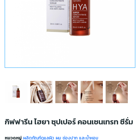
กิฟฟารีน ไฮยา ซุปเปอร์ คอนเซนเทรท ซีรั่ม
หมวดหมู่
ผลิตภัณฑ์ดูแลผิว ผม ช่องปาก และน้ำหอม