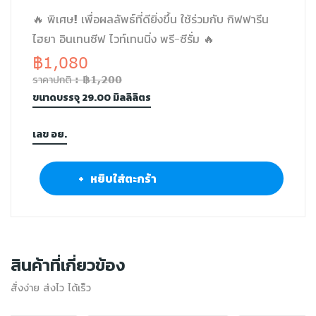
🔥 พิเศษ! เพื่อผลลัพธ์ที่ดียิ่งขึ้น ใช้ร่วมกับ กิฟฟารีน
ไฮยา อินเทนซีฟ ไวท์เทนนิ่ง พรี-ซีรั่ม 🔥
฿1,080
ราคาปกติ : ฿1,200
ขนาดบรรจุ 29.00 มิลลิลิตร
เลข อย.
+ หยิบใส่ตะกร้า
สินค้าที่เกี่ยวข้อง
สั่งง่าย ส่งไว ได้เร็ว