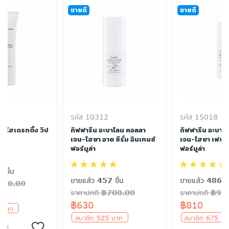
ขายดี
ขายดี
รหัส 10312
รหัส 15018
า ไฮเดรทติ้ง วิป
กิฟฟารีน อะบาโลน คอลลา
กิฟฟารีน อะบาโ
เจน-ไฮยา อาย ซีรั่ม อินเทนซ์
เจน-ไฮยา เฟซ ซีร
ฟอร์มูล่า
ฟอร์มูล่า
 ชิ้น
ขายแล้ว 457 ชิ้น
ขายแล้ว 486 ชิ
฿220.00
ราคาปกติ ฿700.00
ราคาปกติ ฿90
฿630
฿810
5 บาท
สมาชิก 525 บาท
สมาชิก 675 
ร้า