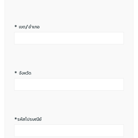
* เขต/อำเภอ
* จังหวัด
*รหัสไปรษณีย์