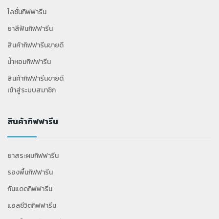
โลชั่นกิฟฟารีน
ยาสีฟันกิฟฟารีน
สินค้ากิฟฟารีนขายดี
น้ำหอมกิฟฟารีน
สินค้ากิฟฟารีนขายดี
เข้าสู่ระบบสมาชิก
สินค้ากิฟฟารีน
ยาสระผมกิฟฟารีน
รองพื้นกิฟฟารีน
กันแดดกิฟฟารีน
แอลซีวิตกิฟฟารีน