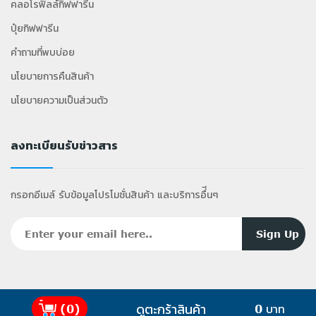
คลอโรฟิลล์กิฟฟารีน
ปุ๋ยกิฟฟารีน
คำถามที่พบบ่อย
นโยบายการคืนสินค้า
นโยบายความเป็นส่วนตัว
ลงทะเบียนรับข่าวสาร
กรอกอีเมล์ รับข้อมูลโปรโมชั่นสินค้า และบริการอื่ีนๆ
ดูตะกร้าสินค้า
(0)
0 บาท