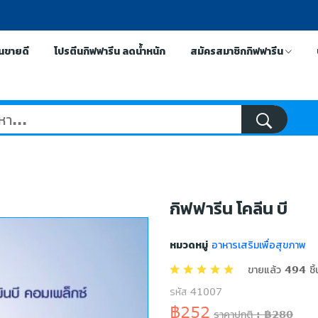
ีนขายดี
โปรตีนกิฟฟารีน ลดน้ำหนัก
สมัครสมาชิกกิฟฟารีน
กิฟฟารีน โคลีน บี
หมวดหมู่
อาหารเสริมเพื่อสุขภาพ
ขายแล้ว 494 ชิ้
รหัส 41007
฿252
ราคาปกติ : ฿280