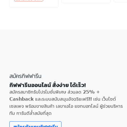
สมัครกิฟฟารีน
กิฟฟารีนออนไลน์ สั่งง่าย ได้เร็ว!
สมัครสมาชิกรับโปรโมชั่นพิเศษ ส่วนลด 25% +
Cashback และระบบสนับสนุนอัจฉริยะฟรี!! เช่น เว็บไซต์
เซลเพจ พร้อมขายสินค้า เลขาเอไอ แชทบอทไลน์ ผู้ช่วยบริหาร
ทีม การันตีล้ำสมัยที่สุด
สมัครตัวแทนกิฟฟารีน