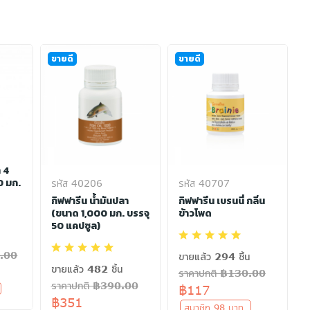
ขายดี
ขายดี
า 4
0 มก.
รหัส 40206
รหัส 40707
กิฟฟารีน น้ำมันปลา
กิฟฟารีน เบรนนี่ กลิ่น
(ขนาด 1,000 มก. บรรจุ
ข้าวโพด
50 แคปซูล)
0.00
ขายแล้ว 294 ชิ้น
ขายแล้ว 482 ชิ้น
ราคาปกติ ฿130.00
ราคาปกติ ฿390.00
฿117
ท
฿351
สมาชิก 98 บาท