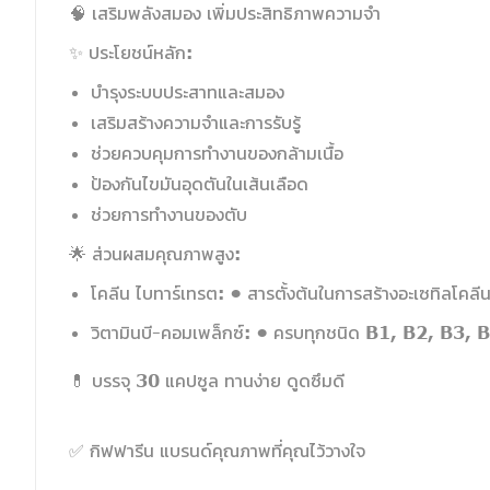
🧠 เสริมพลังสมอง เพิ่มประสิทธิภาพความจำ
✨ ประโยชน์หลัก:
บำรุงระบบประสาทและสมอง
เสริมสร้างความจำและการรับรู้
ช่วยควบคุมการทำงานของกล้ามเนื้อ
ป้องกันไขมันอุดตันในเส้นเลือด
ช่วยการทำงานของตับ
🌟 ส่วนผสมคุณภาพสูง:
โคลีน ไบทาร์เทรต: • สารตั้งต้นในการสร้างอะเซทิล
วิตามินบี-คอมเพล็กซ์: • ครบทุกชนิด B1, B2, B3, B
💊 บรรจุ 30 แคปซูล ทานง่าย ดูดซึมดี
✅ กิฟฟารีน แบรนด์คุณภาพที่คุณไว้วางใจ