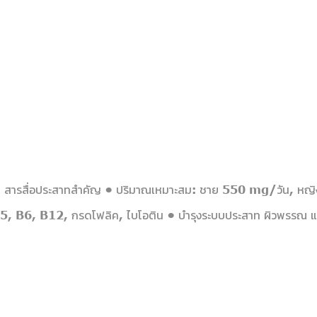
โคลีน สารสื่อประสาทสำคัญ • ปริมาณเหมาะสม: ชาย 550 mg/วัน, ห
5, B6, B12, กรดโฟลิค, ไบโอติน • บำรุงระบบประสาท ผิวพรรณ และ