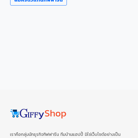
เราคือกลุ่มนักธุรกิจกิฟฟารีน ทีมบ้านแฮปปี้ มิใช่เว็บไซต์อย่างเป็น