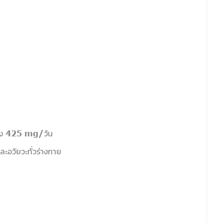
ญิง 425 mg/วัน
อวัยวะทั่วร่างกาย