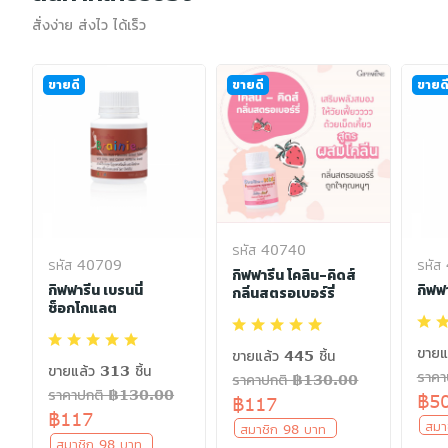
สั่งง่าย ส่งไว ได้เร็ว
ขายดี
ขายดี
ขายด
รหัส 40740
รหัส 40709
รหัส
กิฟฟารีน โคลิน-คิดส์
กิฟฟารีน เบรนนี่
กิฟฟา
กลิ่นสตรอเบอร์รี่
ช็อกโกแลต
ขายแ
ขายแล้ว 445 ชิ้น
ขายแล้ว 313 ชิ้น
ราค
ราคาปกติ ฿130.00
ราคาปกติ ฿130.00
฿5
฿117
฿117
สมา
สมาชิก 98 บาท
สมาชิก 98 บาท