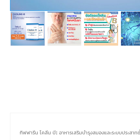
กิฟฟารีน โคลีน บี: อาหารเสริมบำรุงสมองและระบบประสาทชั้