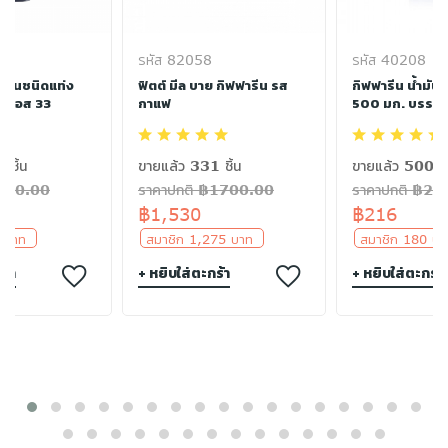
รหัส 82058
รหัส 40208
พื้นชนิดแท่ง
ฟิตต์ มีล บาย กิฟฟารีน รส
กิฟฟารีน น้ำมัน
เอฟเอส 33
กาแฟ
500 มก. บรรจุ 
 ชิ้น
ขายแล้ว 331 ชิ้น
ขายแล้ว 500 ชิ
฿300.00
ราคาปกติ ฿1700.00
ราคาปกติ ฿24
฿1,530
฿216
5 บาท
สมาชิก 1,275 บาท
สมาชิก 180 
ร้า
+ หยิบใส่ตะกร้า
+ หยิบใส่ตะกร้า