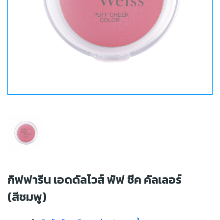
กิฟฟารีน เอดดัลไวส์ พัฟ ชีค คัลเลอร์
(สีชมพู)