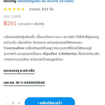
หมวดหมู่
ผลิตภัณฑ์ดูแลผิว ผม ช่องปาก และน้ำหอม
ขายแล้ว 217 ชิ้น
รหัส 12608
฿261
ราคาปกติ : ฿290
บลัชออนชนิดฝุ่นอัดแข็ง เนื้อละเอียดบางเบา สบายผิว ให้สีสันที่นุ่มนวลดู
เปล่งปลั่ง เนียนเรียบ ติดทนนาน พร้อมคุณสมบัติพิเศษของ
Tourmaline เกล็ดอัญมณีสีชมพูจากธรรมชาติที่ช่วยให้ผิวแลดูมี
สุขภาพดี และคุณสมบัติของ Alpaflor Edelweiss ที่ช่วยปกป้องผิว
จากสภาวะแวดล้อม พร้อมต่อต้านอนุมูลอิสระ
ขนาดบรรจุ 6.00 กรัม
เลข อย. 10-1-6200021020
+ หยิบใส่ตะกร้า
-
+