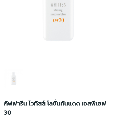
กิฟฟารีน ไวทิสส์ โลชั่นกันแดด เอสพีเอฟ
30