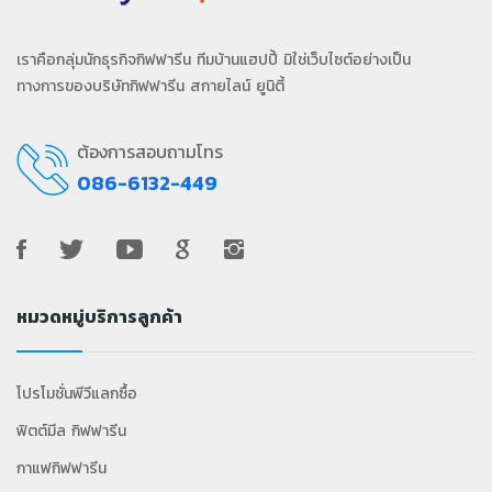
เราคือกลุ่มนักธุรกิจกิฟฟารีน ทีมบ้านแฮปปี้ มิใช่เว็บไซต์อย่างเป็น
ทางการของบริษัทกิฟฟารีน สกายไลน์ ยูนิตี้
ต้องการสอบถามโทร
086-6132-449
หมวดหมู่บริการลูกค้า
โปรโมชั่นพีวีแลกซื้อ
ฟิตต์มีล กิฟฟารีน
กาแฟกิฟฟารีน