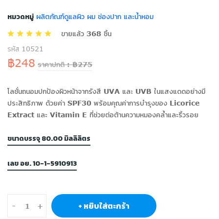
หมวดหมู่
ผลิตภัณฑ์ดูแลผิว ผม ช่องปาก และน้ำหอม
ขายแล้ว 368 ชิ้น
รหัส 10521
฿248
ราคาปกติ : ฿275
โลชั่นถนอมปกป้องผิวหน้าจากรังสี UVA และ UVB ในแสงแดดอย่างมี
ประสิทธิภาพ ด้วยค่า SPF30 พร้อมคุณค่าการบำรุงของ Licorice
Extract และ Vitamin E ที่ช่วยต่อต้านความหมองคล้ำและริ้วรอย
ขนาดบรรจุ 80.00 มิลลิลิตร
เลข อย. 10-1-5910913
+ หยิบใส่ตะกร้า
-
+