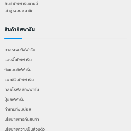
สินค้ากิฟฟารีนขายดี
เข้าสู่ระบบสมาชิก
สินค้ากิฟฟารีน
ยาสระผมกิฟฟารีน
รองพื้นกิฟฟารีน
กันแดดกิฟฟารีน
แอลซีวิตกิฟฟารีน
คลอโรฟิลล์กิฟฟารีน
ปุ๋ยกิฟฟารีน
คำถามที่พบบ่อย
นโยบายการคืนสินค้า
นโยบายความเป็นส่วนตัว