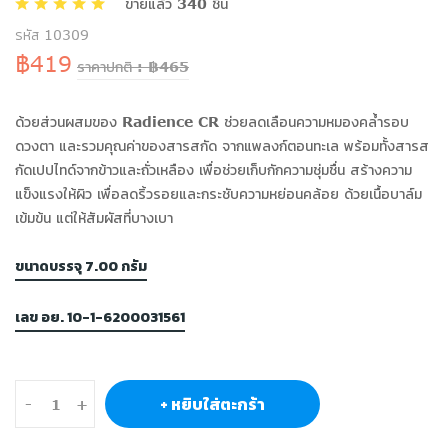
ขายแล้ว 340 ชิ้น
รหัส 10309
฿419
ราคาปกติ : ฿465
ด้วยส่วนผสมของ Radience CR ช่วยลดเลือนความหมองคล้ำรอบ
ดวงตา และรวมคุณค่าของสารสกัด จากแพลงก์ตอนทะเล พร้อมทั้งสารส
กัดเปปไทด์จากข้าวและถั่วเหลือง เพื่อช่วยเก็บกักความชุ่มชื่น สร้างความ
แข็งแรงให้ผิว เพื่อลดริ้วรอยและกระชับความหย่อนคล้อย ด้วยเนื้อบาล์ม
เข้มข้น แต่ให้สัมผัสที่บางเบา
ขนาดบรรจุ 7.00 กรัม
เลข อย. 10-1-6200031561
+ หยิบใส่ตะกร้า
-
+