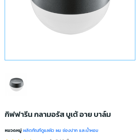
กิฟฟารีน กลามอรัส บูเต้ อาย บาล์ม
หมวดหมู่
ผลิตภัณฑ์ดูแลผิว ผม ช่องปาก และน้ำหอม