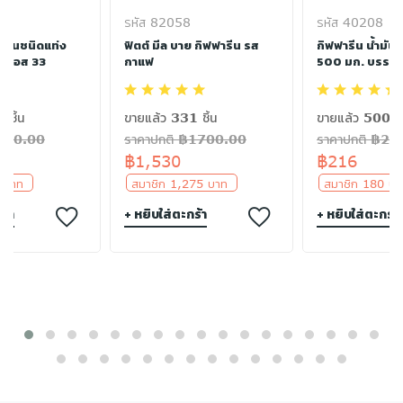
รหัส 82058
รหัส 40208
พื้นชนิดแท่ง
ฟิตต์ มีล บาย กิฟฟารีน รส
กิฟฟารีน น้ำมัน
เอฟเอส 33
กาแฟ
500 มก. บรรจุ 
 ชิ้น
ขายแล้ว 331 ชิ้น
ขายแล้ว 500 ชิ
฿300.00
ราคาปกติ ฿1700.00
ราคาปกติ ฿24
฿1,530
฿216
5 บาท
สมาชิก 1,275 บาท
สมาชิก 180 
ร้า
+ หยิบใส่ตะกร้า
+ หยิบใส่ตะกร้า