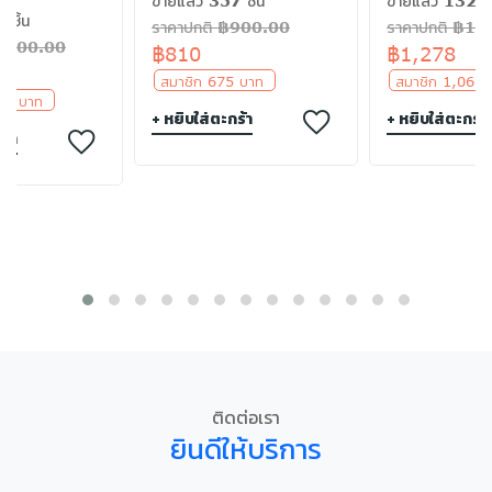
ขายแล้ว 357 ชิ้น
ขายแล้ว 132 ชิ
 ชิ้น
ราคาปกติ ฿900.00
ราคาปกติ ฿14
฿1700.00
฿810
฿1,278
สมาชิก 675 บาท
สมาชิก 1,065
275 บาท
+ หยิบใส่ตะกร้า
+ หยิบใส่ตะกร้า
ร้า
ติดต่อเรา
ยินดีให้บริการ