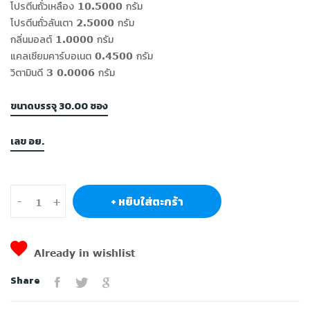
โปรตีนถั่วเหลือง 10.5000 กรัม
โปรตีนถั่วลันเตา 2.5000 กรัม
กลิ่นมอลต์ 1.0000 กรัม
แคลเซียมคาร์บอเนต 0.4500 กรัม
วิตามินดี 3 0.0006 กรัม
ขนาดบรรจุ 30.00 ซอง
เลข อย.
+ หยิบใส่ตะกร้า
-
+
Already in wishlist
Share