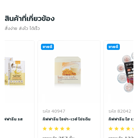
สินค้าที่เกี่ยวข้อง
สั่งง่าย ส่งไว ได้เร็ว
ขายดี
ขายดี
รหัส 40947
รหัส 82042
ย กิฟฟารีน รส
กิฟฟารีน โซย่า-เวย์ โปรตีน
กิฟฟารีน ไฮ เวย์ 