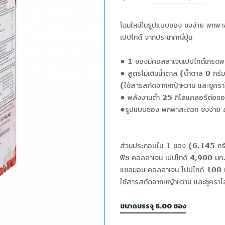
โฉมใหม่ในรูปแบบซอง ชงง่าย พกพา
เปปไทด์ จากประเทศญี่ปุ่น
• 1 ซองมีคอลลาเจนเปปไทด์เกรดพรี
• สูตรไม่เติมน้ำตาล (น้ำตาล 0 กร
(ใช้สารสกัดจากหญ้าหวาน และซูคราโ
• พลังงานต่ำ 25 กิโลแคลอรีต่อซ
•รูปแบบซอง พกพาสะดวก ชงง่าย ล
ส่วนประกอบใน 1 ซอง (6.145 กร
ฟิช คอลลาเจน เปปไทด์ 4,900 มก.
แซลมอน คอลลาเจน ไปปไทด์ 100 มก
ใช้สารสกัดจากหญ้าหวาน และซูคราโลส
ขนาดบรรจุ 6.00 ซอง