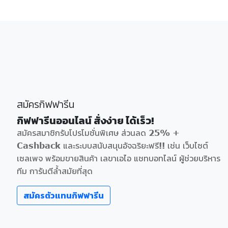
สมัครกิฟฟารีน
กิฟฟารีนออนไลน์ สั่งง่าย ได้เร็ว!
สมัครสมาชิกรับโปรโมชั่นพิเศษ ส่วนลด 25% +
Cashback และระบบสนับสนุนอัจฉริยะฟรี!! เช่น เว็บไซต์
เซลเพจ พร้อมขายสินค้า เลขาเอไอ แชทบอทไลน์ ผู้ช่วยบริหาร
ทีม การันตีล้ำสมัยที่สุด
สมัครตัวแทนกิฟฟารีน