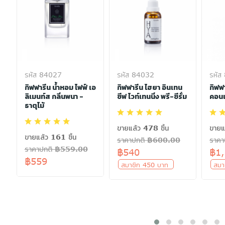
รหัส 84027
รหัส 84032
รหัส
ิ
กิฟฟารีน น้ำหอม ไฟฟ์ เอ
กิฟฟารีน ไฮยา อินเทน
กิฟฟ
ลิเมนท์ส กลิ่นพนา -
ซีฟ ไวท์เทนนิ่ง พรี-ซีรั่ม
คอนเ
ธาตุไม้
ขายแล้ว 478 ชิ้น
ขายแ
ขายแล้ว 161 ชิ้น
ราคาปกติ ฿600.00
ราค
ราคาปกติ ฿559.00
฿540
฿1
฿559
สมาชิก 450 บาท
สมา