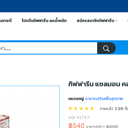
ีนขายดี
โปรตีนกิฟฟารีน ลดน้ำหนัก
สมัครสมาชิกกิฟฟารีน
กิฟฟารีน แซลมอน ค
หมวดหมู่
อาหารเสริมเพื่อสุขภาพ
ขายแล้ว 120 ชิ้
รหัส 41717
฿540
ราคาปกติ : ฿600