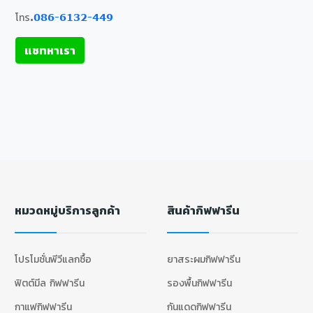
โทร.
086-6132-449
แชทหาเรา
หมวดหมู่บริการลูกค้า
สินค้ากิฟฟารีน
โปรโมชั่นพีวีแลกซื้อ
ยาสระผมกิฟฟารีน
ฟิตต์มีล กิฟฟารีน
รองพื้นกิฟฟารีน
กาแฟกิฟฟารีน
กันแดดกิฟฟารีน