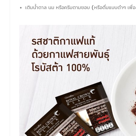
เติมน้ำตาล นม หรือครีมตามชอบ (หรือดื่มแบบดำๆ เพื่อ