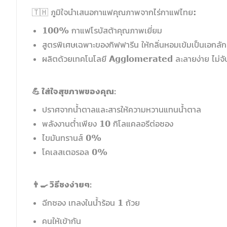
🇹🇭 ภูมิใจนำเสนอกาแฟคุณภาพจากไร่กาแฟไทย:
100% กาแฟโรบัสต้าคุณภาพเยี่ยม
สูตรพิเศษเฉพาะของกิฟฟารีน ให้กลิ่นหอมเข้มเป็นเอกลั
ผลิตด้วยเทคโนโลยี Agglomerated ละลายง่าย ไม่จับ
💪 ใส่ใจสุขภาพของคุณ:
ปราศจากน้ำตาลและสารให้ความหวานแทนน้ำตาล
พลังงานต่ำเพียง 10 กิโลแคลอรีต่อซอง
ไขมันทรานส์ 0%
โคเลสเตอรอล 0%
👨‍🍳 วิธีชงง่ายๆ:
ฉีกซอง เทลงในน้ำร้อน 1 ถ้วย
คนให้เข้ากัน