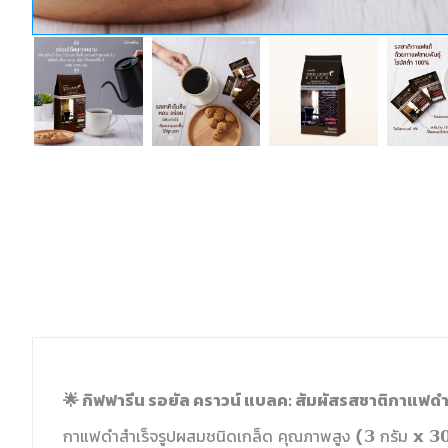
🌟 กิฟฟารีน รอยัล คราวน์ แบลค: สัมผัสรสชาติกาแฟดำ
กาแฟดำสำเร็จรูปผสมชนิดเกล็ด คุณภาพสูง (3 กรัม x 3