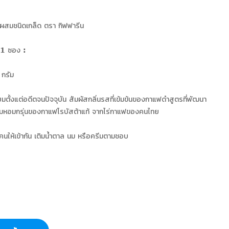
ผสมชนิดเกล็ด ตรา กิฟฟารีน
1 ซอง :
 กรัม
ยมตั้งแต่อดีตจนปัจจุบัน สัมผัสกลิ่นรสที่เข้มข้นของกาแฟดำสูตรที่พัฒนา
ามหอมกรุ่นของกาแฟโรบัสต้าแท้ จากไร่กาแฟของคนไทย
คนให้เข้ากัน เติมนํ้าตาล นม หรือครีมตามชอบ