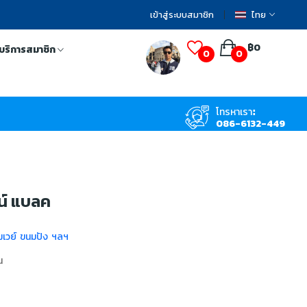
เข้าสู่ระบบสมาชิก
ไทย
฿0
บริการสมาชิก
0
0
โทรหาเรา:
086-6132-449
น์ แบลค
่มเวย์ ขนมปัง ฯลฯ
น