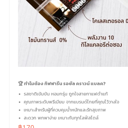
🏆 ทำไมต้อง กิฟฟารีน รอยัล คราวน์ แบลค?
รสชาติเข้มข้น หอมกรุ่น ถูกใจสายกาแฟดำแท้
คุณภาพระดับพรีเมียม จากแบรนด์ไทยที่คุณไว้วางใจ
เหมาะสำหรับผู้ที่ควบคุมน้ำหนักและรักสุขภาพ
สะดวก พกพาง่าย เหมาะกับทุกไลฟ์สไตล์
฿170