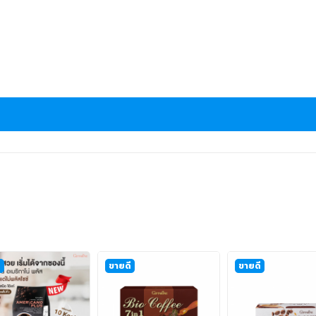
ี
ขายดี
ขายดี