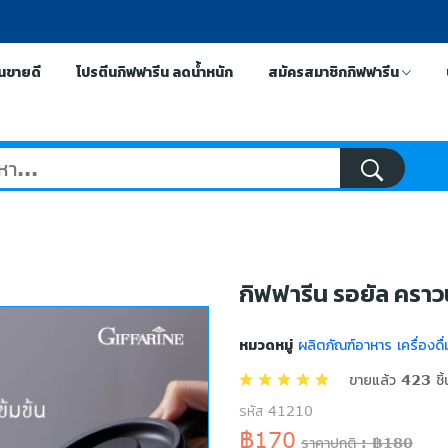
ีนขายดี
โปรตีนกิฟฟารีน ลดน้ำหนัก
สมัครสมาชิกกิฟฟารีน
กิฟฟารีน รอยัล คราว
หมวดหมู่
ผลิตภัณฑ์อาหาร เครื่องดื
ขายแล้ว 423 ชิ้
รหัส 41210
฿170
ราคาปกติ : ฿180