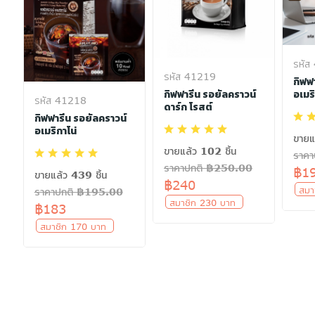
รหัส
รหัส 41219
กิฟฟ
กิฟฟารีน รอยัลคราวน์
อเมริ
รหัส 41218
อ
ดาร์ก โรสต์
กิฟฟารีน รอยัลคราวน์
อเมริกาโน่
ขายแ
ขายแล้ว 102 ชิ้น
ราค
ราคาปกติ ฿250.00
฿1
ขายแล้ว 439 ชิ้น
฿240
สมา
ราคาปกติ ฿195.00
สมาชิก 230 บาท
฿183
สมาชิก 170 บาท