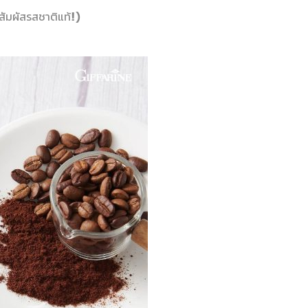
สัมผัสรสชาติแท้!)