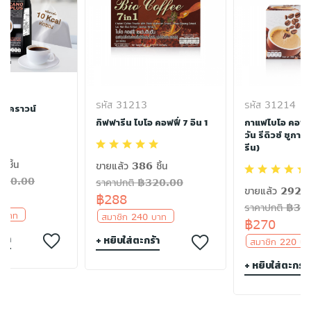
รหัส 31213
รหัส 31214
ยัลคราวน์
ลัส
กิฟฟารีน ไบโอ คอฟฟี่ 7 อิน 1
กาแฟไบโอ คอฟฟี่
วัน รีดิวซ์ ชูการ
รีน)
 ชิ้น
ขายแล้ว 386 ชิ้น
฿200.00
ราคาปกติ ฿320.00
ขายแล้ว 292 ชิ
฿288
ราคาปกติ ฿30
0 บาท
สมาชิก 240 บาท
฿270
ร้า
+ หยิบใส่ตะกร้า
สมาชิก 220 
+ หยิบใส่ตะกร้า