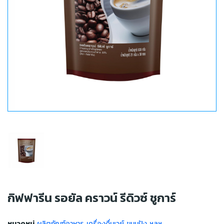
กิฟฟารีน รอยัล คราวน์ รีดิวซ์ ชูการ์
หมวดหมู่
ผลิตภัณฑ์อาหาร เครื่องดื่มเวย์ ขนมปัง ฯลฯ