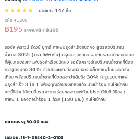
ขายแล้ว 147 ชิ้น
รหัส 41208
฿195
ราคาปกติ : ฿205
รอยัล คราวน์ รีดิวซ์ ชูการ์ กาแฟปรุงสำเร็จชนิดผง สูตรลดปริมาณ
น้ำตาล 30% (ตรา กิฟฟารีน) กรุ่นความหอมอร่อยกับรสชาติกลมกล่อม
ที่คุ้นเคยของกาแฟปรุงสำเร็จชนิดผง รอยัลคราวน์ในปริมาณน้ำตาลที่น้อย
กว่าสูตรปกติ 30% ด้วยส่วนผสมที่ลงตัว ของเมล็ดกาแฟไทยและครีม
เทียม พร้อมปริมาณน้ำตาลที่น้อยลงกว่าเดิมถึง 30% ในรูปแบบกาแฟ
ปรุงสำเร็จ 3 in 1 เพียงคุณฉีกซองเทลงแก้ว เติมนํ้าร้อน คนให้เข้ากัน
เท่านี้ก็ช่วยให้คุณลิ้มรสความอร่อยของกาแฟถ้วยโปรดได้ทันที วิธีชง :
กาแฟ 1 ซองต่อนํ้าร้อน 1 ถ้วย (120 มล.) คนให้เข้ากัน
ขนาดบรรจุ 30.00 ซอง
เลข อย. 13-1-03440-2-0103