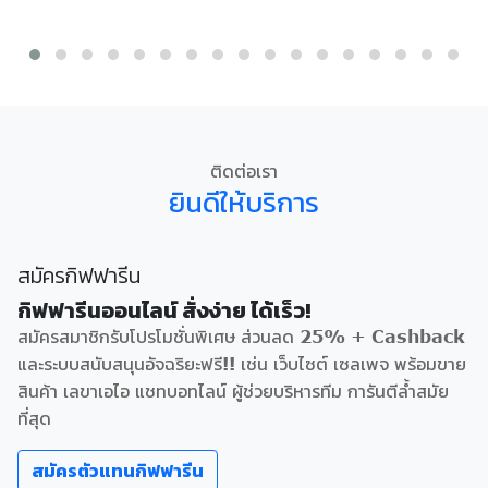
ติดต่อเรา
ยินดีให้บริการ
สมัครกิฟฟารีน
กิฟฟารีนออนไลน์ สั่งง่าย ได้เร็ว!
สมัครสมาชิกรับโปรโมชั่นพิเศษ ส่วนลด 25% + Cashback
และระบบสนับสนุนอัจฉริยะฟรี!! เช่น เว็บไซต์ เซลเพจ พร้อมขาย
สินค้า เลขาเอไอ แชทบอทไลน์ ผู้ช่วยบริหารทีม การันตีล้ำสมัย
ที่สุด
สมัครตัวแทนกิฟฟารีน