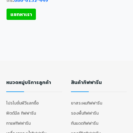
โทร.
086-6132-449
แชทหาเรา
หมวดหมู่บริการลูกค้า
สินค้ากิฟฟารีน
โปรโมชั่นพีวีแลกซื้อ
ยาสระผมกิฟฟารีน
ฟิตต์มีล กิฟฟารีน
รองพื้นกิฟฟารีน
กาแฟกิฟฟารีน
กันแดดกิฟฟารีน