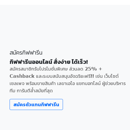
สมัครกิฟฟารีน
กิฟฟารีนออนไลน์ สั่งง่าย ได้เร็ว!
สมัครสมาชิกรับโปรโมชั่นพิเศษ ส่วนลด 25% +
Cashback และระบบสนับสนุนอัจฉริยะฟรี!! เช่น เว็บไซต์
เซลเพจ พร้อมขายสินค้า เลขาเอไอ แชทบอทไลน์ ผู้ช่วยบริหาร
ทีม การันตีล้ำสมัยที่สุด
สมัครตัวแทนกิฟฟารีน