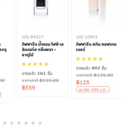
รหัส 84027
รหัส 10801
า
กิฟฟารีน น้ำหอม ไฟฟ์ เอ
กิฟฟารีน สกิน ซอฟเทน
รรจุ
ลิเมนท์ส กลิ่นพนา -
เนอร์
ธาตุไม้
ขายแล้ว 497 ชิ้น
ขายแล้ว 161 ชิ้น
ราคาปกติ ฿139.00
.00
ราคาปกติ ฿559.00
฿125
฿559
สมาชิก 104 บาท
ท