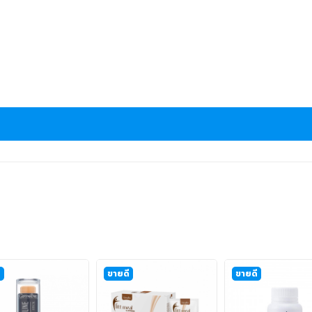
ี
ขายดี
ขายดี