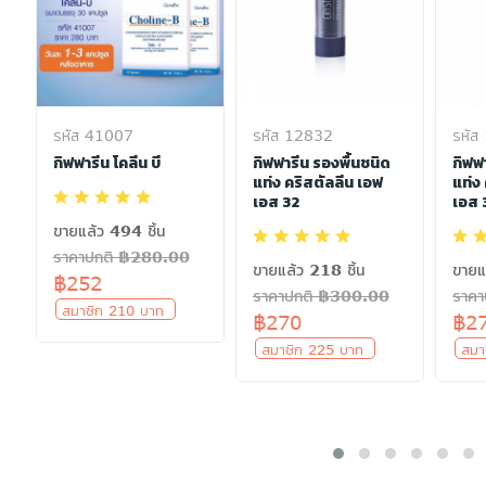
รหัส 41007
รหัส 12832
รหัส
กิฟฟารีน โคลีน บี
กิฟฟารีน รองพื้นชนิด
กิฟฟ
แท่ง คริสตัลลีน เอฟ
แท่ง
เอส 32
เอส 
ขายแล้ว 494 ชิ้น
ราคาปกติ ฿280.00
ขายแล้ว 218 ชิ้น
ขายแ
฿252
ราคาปกติ ฿300.00
ราค
สมาชิก 210 บาท
฿270
฿2
สมาชิก 225 บาท
สมา