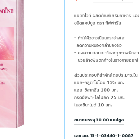
แอคทิไวท์ ผลิตภัณฑ์เสริมอาหาร แ
ชนิดแคปซูล ตรา กิฟฟารีน
- ทำให้ผิวขาวเนียนกระจ่างใส
-ลดความหมองคล้ำของผิว
- คงความอ่อนเยาว์และสุขภาพผิวส
- ช่วยล้างพิษตกค้างในร่างกายออกไ
ส่วนประกอบที่สำคัญโดยประมาณใน 
แอล-กลูตาไธโอน 125 มก.
แอล-ซิสเทอีน 100 มก.
กรดอัลฟา-ไลโปอิค 25 มก.
ไนอะซีนาไมด์ 10 มก.
ขนาดบรรจุ 30.00 แคปซูล
เลข อย. 13-1-03440-1-0087