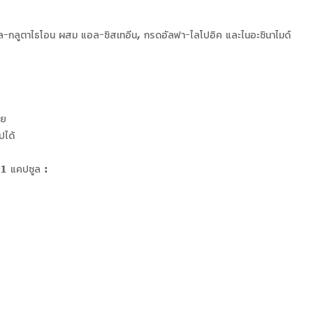
อล-กลูตาไธโอน ผสม แอล-ซิสเทอีน, กรดอัลฟา-ไลโปอิค และไนอะซินาไมด์
วย
ปได้
1 แคปซูล :