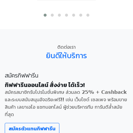
ติดต่อเรา
ยินดีให้บริการ
สมัครกิฟฟารีน
กิฟฟารีนออนไลน์ สั่งง่าย ได้เร็ว!
สมัครสมาชิกรับโปรโมชั่นพิเศษ ส่วนลด 25% + Cashback
และระบบสนับสนุนอัจฉริยะฟรี!! เช่น เว็บไซต์ เซลเพจ พร้อมขาย
สินค้า เลขาเอไอ แชทบอทไลน์ ผู้ช่วยบริหารทีม การันตีล้ำสมัย
ที่สุด
สมัครตัวแทนกิฟฟารีน