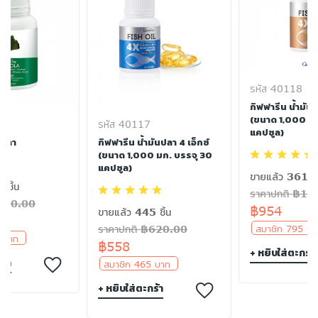
รหัส 40118
กิฟฟารีน น้ำมันป
(ขนาด 1,000 มก
รหัส 40117
แคปซูล)
โกลา
กิฟฟารีน น้ำมันปลา 4 เอ็กซ์
(ขนาด 1,000 มก. บรรจุ 30
แคปซูล)
ขายแล้ว 361 ชิ
 ชิ้น
ราคาปกติ ฿10
฿560.00
฿954
ขายแล้ว 445 ชิ้น
สมาชิก 795 
ราคาปกติ ฿620.00
0 บาท
฿558
+ หยิบใส่ตะกร้า
ร้า
สมาชิก 465 บาท
+ หยิบใส่ตะกร้า