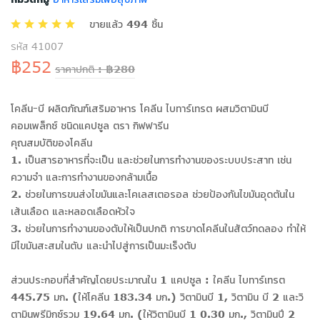
ขายแล้ว 494 ชิ้น
รหัส 41007
฿252
ราคาปกติ : ฿280
โคลีน-บี ผลิตภัณฑ์เสริมอาหาร โคลีน ไบทาร์เทรต ผสมวิตามินบี
คอมเพล็กซ์ ชนิดแคปซูล ตรา กิฟฟารีน
คุณสมบัติของโคลีน
1. เป็นสารอาหารที่จะเป็น และช่วยในการทำงานของระบบประสาท เช่น
ความจำ และการทำงานของกล้ามเนื้อ
2. ช่วยในการขนส่งไขมันและโคเลสเตอรอล ช่วยป้องกันไขมันอุดตันใน
เส้นเลือด และหลอดเลือดหัวใจ
3. ช่วยในการทำงานของตับให้เป็นปกติ การขาดโคลีนในสัตว์ทดลอง ทำให้
มีไขมันสะสมในตับ และนำไปสู่การเป็นมะเร็งตับ
ส่วนประกอบที่สำคัญโดยประมาณใน 1 แคปซูล : ใคลีน ไบทาร์เทรต
445.75 มก. (ให้โคลีน 183.34 มก.) วิตามินบี 1, วิตามิน บี 2 และวิ
ตามินพรีมิกซ์รวม 19.64 มก. (ให้วิตามินบี 1 0.30 มก., วิตามินปี 2