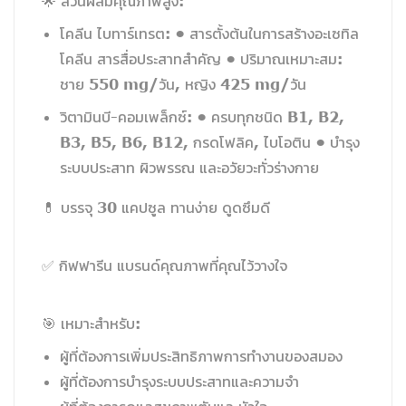
🌟 ส่วนผสมคุณภาพสูง:
โคลีน ไบทาร์เทรต: • สารตั้งต้นในการสร้างอะเซทิล
โคลีน สารสื่อประสาทสำคัญ • ปริมาณเหมาะสม:
ชาย 550 mg/วัน, หญิง 425 mg/วัน
วิตามินบี-คอมเพล็กซ์: • ครบทุกชนิด B1, B2,
B3, B5, B6, B12, กรดโฟลิค, ไบโอติน • บำรุง
ระบบประสาท ผิวพรรณ และอวัยวะทั่วร่างกาย
💊 บรรจุ 30 แคปซูล ทานง่าย ดูดซึมดี
✅ กิฟฟารีน แบรนด์คุณภาพที่คุณไว้วางใจ
🎯 เหมาะสำหรับ:
ผู้ที่ต้องการเพิ่มประสิทธิภาพการทำงานของสมอง
ผู้ที่ต้องการบำรุงระบบประสาทและความจำ