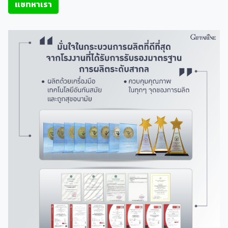
แชทหาเรา