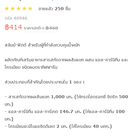
ขายแล้ว 250 ชิ้น
รหัส 40946
฿414
ราคาปกติ : ฿460
สลิมม์-ฟิตต์ สำหรับผู้ที่กำลังควบคุมน้ำหนัก
ผลิตภัณฑ์เสริมอาหารสารสกัดจากผลส้มแขก ผสม แอล-คาร์นิทีน และ
โครเมียม ชนิดผงตรากิฟฟารีน
ส่วนประกอบที่สำคัญโดยประมาณใน 1 ซอง :
- สารสกัดจากผลส้มแขก 1,000 มก. (ให้กรดไฮดรอกซี ซิตริก 500
มก.)
- แอล-คาร์นิทีน แอล-ทาร์เทต 146.7 มก. (ให้แอล-คาร์นิทีน 100
มก.)
- โครเมียมอะมิโนแอซิดดีเลต 2 มก. (ให้โครเมียม 40 มคก.)