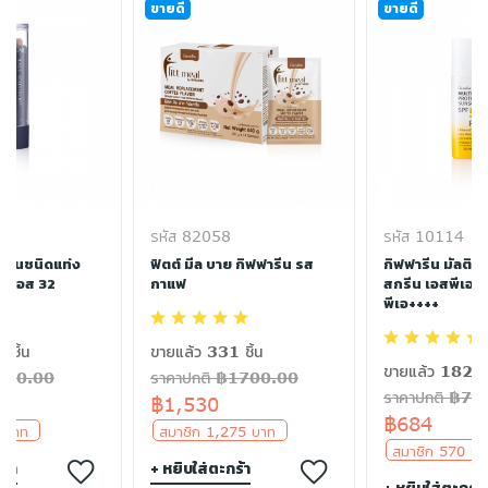
ขายดี
ขายดี
รหัส 82058
รหัส 10114
พื้นชนิดแท่ง
ฟิตต์ มีล บาย กิฟฟารีน รส
กิฟฟารีน มัลติ 
เอฟเอส 32
กาแฟ
สกรีน เอสพีเอฟ
พีเอ++++
 ชิ้น
ขายแล้ว 331 ชิ้น
ขายแล้ว 182 ชิ
฿300.00
ราคาปกติ ฿1700.00
ราคาปกติ ฿76
฿1,530
฿684
5 บาท
สมาชิก 1,275 บาท
สมาชิก 570 
ร้า
+ หยิบใส่ตะกร้า