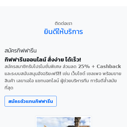
ติดต่อเรา
ยินดีให้บริการ
สมัครกิฟฟารีน
กิฟฟารีนออนไลน์ สั่งง่าย ได้เร็ว!
สมัครสมาชิกรับโปรโมชั่นพิเศษ ส่วนลด 25% + Cashback
และระบบสนับสนุนอัจฉริยะฟรี!! เช่น เว็บไซต์ เซลเพจ พร้อมขาย
สินค้า เลขาเอไอ แชทบอทไลน์ ผู้ช่วยบริหารทีม การันตีล้ำสมัย
ที่สุด
สมัครตัวแทนกิฟฟารีน