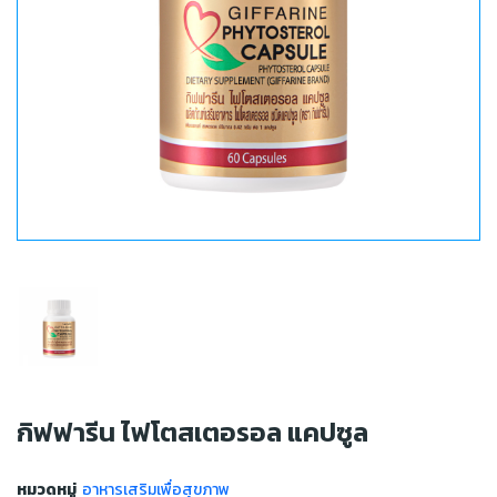
กิฟฟารีน ไฟโตสเตอรอล แคปซูล
หมวดหมู่
อาหารเสริมเพื่อสุขภาพ