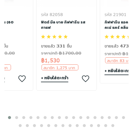
รหัส 82058
รหัส 21901
ิติน (60
ฟิตต์ มีล บาย กิฟฟารีน รส
กิฟฟารีน แอคทีฟ 
กาแฟ
คเน่ แคร์ คลีนเซ
 ชิ้น
ขายแล้ว 331 ชิ้น
ขายแล้ว 473 ชิ
฿680.00
ราคาปกติ ฿1700.00
ราคาปกติ ฿11
฿1,530
สมาชิก 83 บ
0 บาท
สมาชิก 1,275 บาท
+ หยิบใส่ตะกร้า
ร้า
+ หยิบใส่ตะกร้า