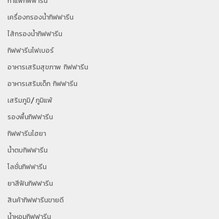
กาแฟกิฟฟารีน
เครื่องกรองน้ำกิฟฟารีน
ไส้กรองน้ำกิฟฟารีน
กิฟฟารีนไฟเบอร์
อาหารเสริมสุขภาพ กิฟฟารีน
อาหารเสริมเด็ก กิฟฟารีน
เสริมภูมิ/ภูมิแพ้
รองพื้นกิฟฟารีน
กิฟฟารีนไฮยา
น้ำตบกิฟฟารีน
โลชั่นกิฟฟารีน
ยาสีฟันกิฟฟารีน
สินค้ากิฟฟารีนขายดี
น้ำหอมกิฟฟารีน