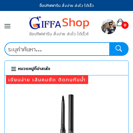
ช็อปกิฟฟารีน สั่งง่าย ส่งไว ได้เร็ว
0
ช้อปกิฟฟารีน สั่งง่าย ส่งไว ได้เร็ว!
หมวดหมู่ที่น่าสนใจ
เขียนง่าย เส้นคมชัด ติดทนกันน้ำ