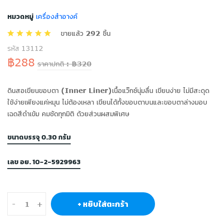
หมวดหมู่
เครื่องสำอางค์
ขายแล้ว 292 ชิ้น
รหัส 13112
฿288
ราคาปกติ : ฿320
ดินสอเขียนขอบตา (Inner Liner)เนื้อแว๊กซ์นุ่มลื่น เขียนง่าย ไม่มีสะดุด
ใช้ง่ายเพียงแค่หมุน ไม่ต้องเหลา เขียนได้ทั้งขอบตาบนและขอบตาล่างมอบ
เฉดสีดำเข้ม คมชัดทุกมิติ ด้วยส่วนผสมพิเศษ
ขนาดบรรจุ 0.30 กรัม
เลข อย. 10-2-5929963
+ หยิบใส่ตะกร้า
-
+