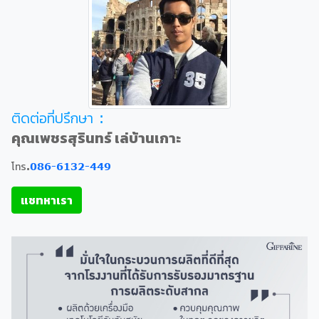
ติดต่อที่ปรึกษา :
คุณเพชรสุรินทร์ เล่บ้านเกาะ
โทร.
086-6132-449
แชทหาเรา