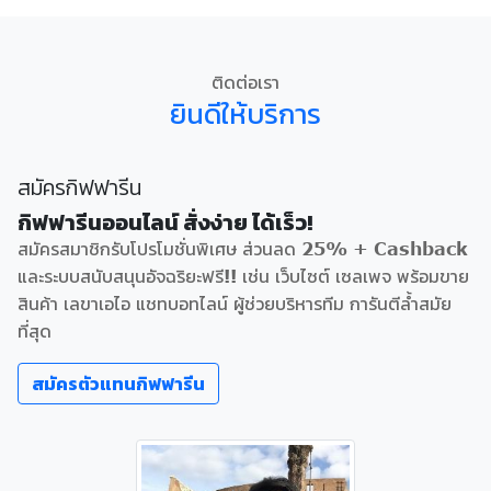
ติดต่อเรา
ยินดีให้บริการ
สมัครกิฟฟารีน
กิฟฟารีนออนไลน์ สั่งง่าย ได้เร็ว!
สมัครสมาชิกรับโปรโมชั่นพิเศษ ส่วนลด 25% + Cashback
และระบบสนับสนุนอัจฉริยะฟรี!! เช่น เว็บไซต์ เซลเพจ พร้อมขาย
สินค้า เลขาเอไอ แชทบอทไลน์ ผู้ช่วยบริหารทีม การันตีล้ำสมัย
ที่สุด
สมัครตัวแทนกิฟฟารีน