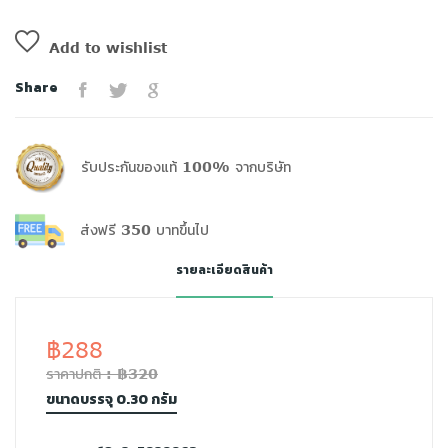
Add to wishlist
Share
รับประกันของแท้ 100% จากบริษัท
ส่งฟรี 350 บาทขึ้นไป
รายละเอียดสินค้า
฿288
ราคาปกติ : ฿320
ขนาดบรรจุ 0.30 กรัม