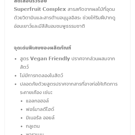
ลดเลือนริ้วรอย
Superfruit Complex สารสกัดจากผลไม้ที่อุดม
ด้วยวิตามินและสารต้านอนุมูลอิสระ ช่วยให้ริมฝีปากดู
อ่อนเยาว์และมีสีสันอมชมพูธรรมชาติ
จุดเด่นพิเศษของผลิตภัณฑ์
สูตร Vegan Friendly ปราศจากส่วนผสมจาก
สัตว์
ไม่มีการทดลองในสัตว์
ปลอดภัยด้วยสูตรปราศจากสารที่อาจก่อให้เกิดการ
ระคายเคือง เช่น:
แอลกอฮอล์
ฟอร์มาลดีไฮด์
มิเนอรัล ออยล์
กลูเตน
พาราเบน