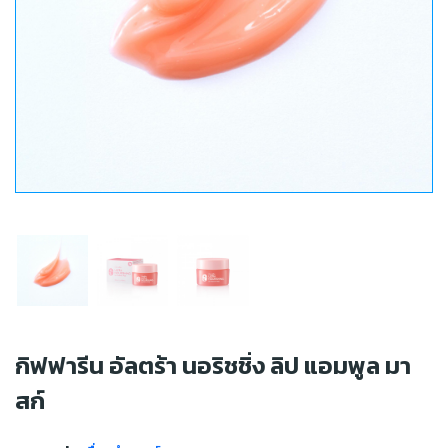
กิฟฟารีน อัลตร้า นอริชชิ่ง ลิป แอมพูล มา
สก์