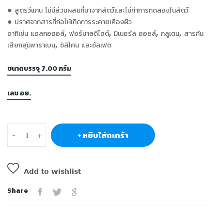
• สูตรวีแกน ไม่มีส่วนผสมที่มาจากสัตว์และไม่ทำการทดลองในสัตว์
• ปราศจากสารที่ก่อให้เกิดการระคายเคืองผิว
อาทิเช่น แอลกอฮอล์, ฟอร์มาลดีไฮด์, มิเนอรัล ออยล์, กลูเตน, สารกัน
เสียกลุ่มพาราเบน, ซิลิโคน และซัลเฟต
ขนาดบรรจุ 7.00 กรัม
เลข อย.
+ หยิบใส่ตะกร้า
-
+
Add to wishlist
Share