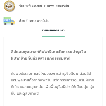
รับประกันของแท้ 100% จากบริษัท
ส่งฟรี 350 บาทขึ้นไป
รายละเอียดสินค้า
ลิปแอมพูลมาสก์กิฟฟารีน: นวัตกรรมบำรุงริม
ฝีปากข้ามคืนด้วยสารสกัดธรรมชาติ
ค้นพบประสบการณ์ใหม่ของการบำรุงริมฝีปากด้วยลิป
แอมพูลมาสก์จากกิฟฟารีน นวัตกรรมการดูแลริมฝีปาก
ที่ทำงานขณะคุณหลับ เพื่อฟื้นฟูริมฝีปากให้เนียนนุ่ม ชุ่ม
ชื้น และดูสุขภาพดี