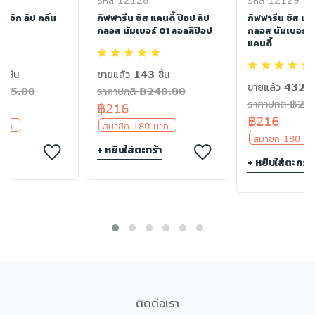
เมจิก ลิป กลิ่น
กิฟฟารีน ซิส แคนดี้ ป๊อป ลิป
กิฟฟารีน ซิส แคน
กลอส นัมเบอร์ 01 ลอลลิป๊อป
กลอส นัมเบอร์
แคนดี้
 ชิ้น
ขายแล้ว 143 ชิ้น
ขายแล้ว 432 ชิ
฿125.00
ราคาปกติ ฿240.00
ราคาปกติ ฿24
฿216
฿216
 บาท
สมาชิก 180 บาท
สมาชิก 180 
ร้า
+ หยิบใส่ตะกร้า
+ หยิบใส่ตะกร้า
ติดต่อเรา