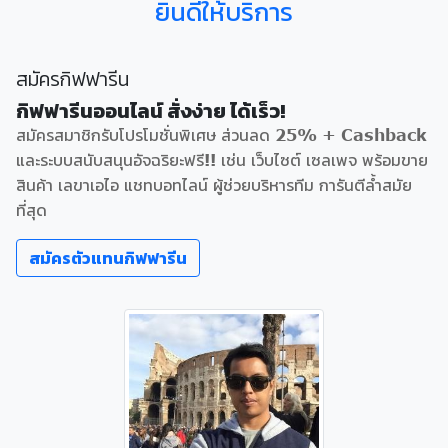
ยินดีให้บริการ
สมัครกิฟฟารีน
กิฟฟารีนออนไลน์ สั่งง่าย ได้เร็ว!
สมัครสมาชิกรับโปรโมชั่นพิเศษ ส่วนลด 25% + Cashback
และระบบสนับสนุนอัจฉริยะฟรี!! เช่น เว็บไซต์ เซลเพจ พร้อมขาย
สินค้า เลขาเอไอ แชทบอทไลน์ ผู้ช่วยบริหารทีม การันตีล้ำสมัย
ที่สุด
สมัครตัวแทนกิฟฟารีน