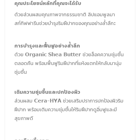
คุณประโยชน์หลักที่คุณจะได้รับ
ด้วยส่วนผสมคุณภาพจากธรรมชาติ ลิปแอมพูลมา
สก์กิฟฟารีนช่วยบำรุงริมฝีปากของคุณอย่างล้ำลึก:
การบำรุงและฟื้นฟูอย่างล้ำลึก
ด้วย Organic Shea Butter ช่วยล็อคความชุ่มชื้น
ตลอดคืน พร้อมฟื้นฟูริมฝีปากที่แห้งแตกให้กลับมานุ่ม
ชุ่มชื้น
เติมความชุ่มชื้นและปกป้องผิว
ส่วนผสม Cera-HYA ช่วยเสริมปราการปกป้องผิวริม
ฝีปาก พร้อมเติมความชุ่มชื้นให้ริมฝีปากดูอิ่มฟูและมี
สุขภาพดี