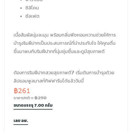
ซิลิโคน
ซัลเฟต
เนื้อสัมผัสนุ่มละมุน พร้อมกลิ่นพีชหอมหวานช่วยให้การ
บำรุงริมฝีปากเป็นประสบการณ์ที่น่าประทับใจ ให้คุณตื่น
ขึ้นมาพบกับริมฝีปากที่นุ่มชุ่มชื้นและดูมีสุขภาพดี
ต้องการริมฝีปากสวยสุขภาพดี? เริ่มต้นการบำรุงด้วย
ลิปแอมพูลมาสก์กิฟฟารีนได้แล้ววันนี้
฿261
ราคาปกติ : ฿290
ขนาดบรรจุ 7.00 กรัม
เลข อย.