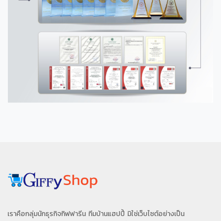
เราคือกลุ่มนักธุรกิจกิฟฟารีน ทีมบ้านแฮปปี้ มิใช่เว็บไซต์อย่างเป็น