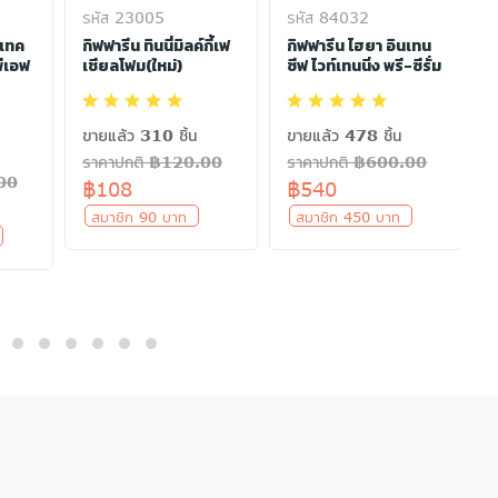
รหัส 23005
รหัส 84032
รเทค
กิฟฟารีน ทินนี่มิลค์กี้เฟ
กิฟฟารีน ไฮยา อินเทน
พีเอฟ
เชียลโฟม(ใหม่)
ซีฟ ไวท์เทนนิ่ง พรี-ซีรั่ม
ขายแล้ว 310 ชิ้น
ขายแล้ว 478 ชิ้น
ราคาปกติ ฿120.00
ราคาปกติ ฿600.00
.00
฿108
฿540
สมาชิก 90 บาท
สมาชิก 450 บาท
ท