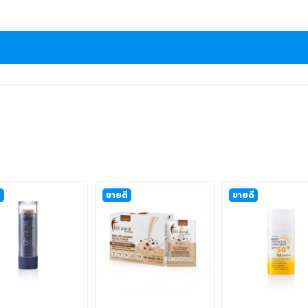
ี
ขายดี
ขายดี