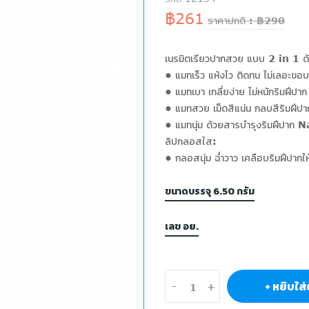
฿261
ราคาปกติ : ฿290
เนรมิตเรียวปากสวย แบบ 2 in 1 ด้วย
• แมทเร็ว แห้งไว ติดทน ไม่เลอะ
• แมทเบา เกลี่ยง่าย ไม่หนักริมฝีปาก
• แมทสวย เม็ดสีแน่น กลบสีริมฝีปาก
• แมทนุ่ม ด้วยสารบำรุงริมฝีปา
ลิปกลอสใส:
• กลอสนุ่ม ฉ่ำวาว เคลือบริมฝีปากให้ชุ่
ขนาดบรรจุ 6.50 กรัม
เลข อย.
+ หยิบใส่
-
+