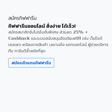
สมัครกิฟฟารีน
กิฟฟารีนออนไลน์ สั่งง่าย ได้เร็ว!
สมัครสมาชิกรับโปรโมชั่นพิเศษ ส่วนลด 25% +
Cashback และระบบสนับสนุนอัจฉริยะฟรี!! เช่น เว็บไซต์
เซลเพจ พร้อมขายสินค้า เลขาเอไอ แชทบอทไลน์ ผู้ช่วยบริหาร
ทีม การันตีล้ำสมัยที่สุด
สมัครตัวแทนกิฟฟารีน