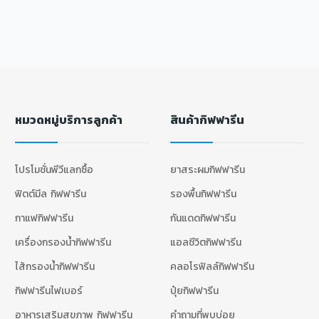
หมวดหมู่บริการลูกค้า
สินค้ากิฟฟารีน
โปรโมชั่นพีวีแลกซื้อ
ยาสระผมกิฟฟารีน
ฟิตต์มีล กิฟฟารีน
รองพื้นกิฟฟารีน
กาแฟกิฟฟารีน
กันแดดกิฟฟารีน
เครื่องกรองน้ำกิฟฟารีน
แอลซีวิตกิฟฟารีน
ไส้กรองน้ำกิฟฟารีน
คลอโรฟิลล์กิฟฟารีน
กิฟฟารีนไฟเบอร์
ปุ๋ยกิฟฟารีน
อาหารเสริมสุขภาพ กิฟฟารีน
คำถามที่พบบ่อย