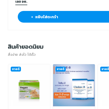
เลข อย.
+ หยิบใส่ตะกร้า
สินค้ายอดนิยม
สั่งง่าย ส่งไว ได้เร็ว
ขายดี
ขายดี
ขายด