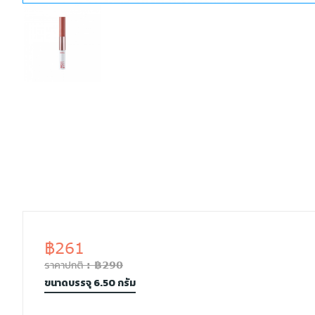
฿261
ราคาปกติ : ฿290
ขนาดบรรจุ 6.50 กรัม