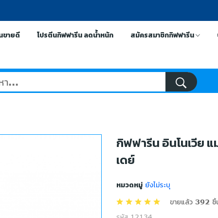
ีนขายดี
โปรตีนกิฟฟารีน ลดน้ำหนัก
สมัครสมาชิกกิฟฟารีน
กิฟฟารีน อินโนเวีย แมท
เดย์
หมวดหมู่
ยังไม่ระบุ
ขายแล้ว 392 ชิ้
รหัส 12134