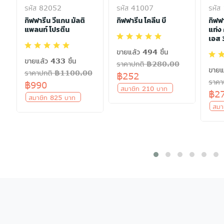
รหัส 82052
รหัส 41007
รหัส
ิ
กิฟฟารีน วีแกน มัลติ
กิฟฟารีน โคลีน บี
กิฟฟ
แพลนท์ โปรตีน
แท่ง
เอส 
ขายแล้ว 494 ชิ้น
ขายแล้ว 433 ชิ้น
ราคาปกติ ฿280.00
ขายแ
ราคาปกติ ฿1100.00
฿252
ราค
฿990
สมาชิก 210 บาท
฿2
สมาชิก 825 บาท
สมา