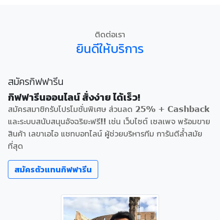
ติดต่อเรา
ยินดีให้บริการ
สมัครกิฟฟารีน
กิฟฟารีนออนไลน์ สั่งง่าย ได้เร็ว!
สมัครสมาชิกรับโปรโมชั่นพิเศษ ส่วนลด 25% + Cashback
และระบบสนับสนุนอัจฉริยะฟรี!! เช่น เว็บไซต์ เซลเพจ พร้อมขาย
สินค้า เลขาเอไอ แชทบอทไลน์ ผู้ช่วยบริหารทีม การันตีล้ำสมัย
ที่สุด
สมัครตัวแทนกิฟฟารีน