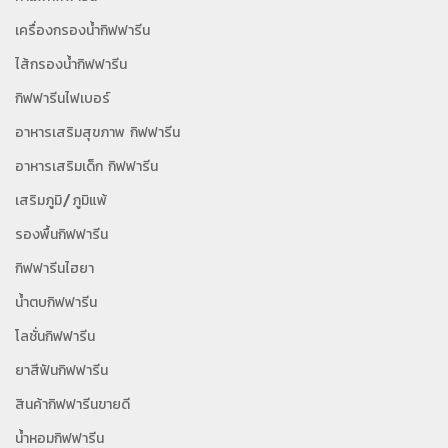
เครื่องกรองน้ำกิฟฟารีน
ไส้กรองน้ำกิฟฟารีน
กิฟฟารีนไฟเบอร์
อาหารเสริมสุขภาพ กิฟฟารีน
อาหารเสริมเด็ก กิฟฟารีน
เสริมภูมิ/ภูมิแพ้
รองพื้นกิฟฟารีน
กิฟฟารีนไฮยา
น้ำตบกิฟฟารีน
โลชั่นกิฟฟารีน
ยาสีฟันกิฟฟารีน
สินค้ากิฟฟารีนขายดี
น้ำหอมกิฟฟารีน