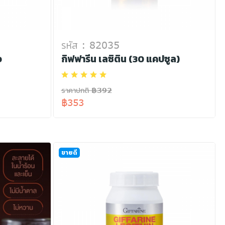
รหัส : 82035
อ
กิฟฟารีน เลซิติน (30 แคปซูล)
ราคาปกติ ฿392
฿353
ขายดี