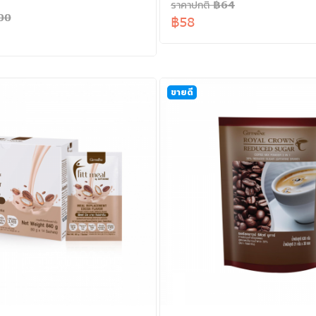
ราคาปกติ ฿64
00
฿58
ขายดี