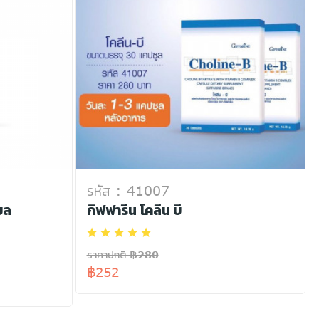
รหัส : 41007
ียล
กิฟฟารีน โคลีน บี
ราคาปกติ ฿280
฿252