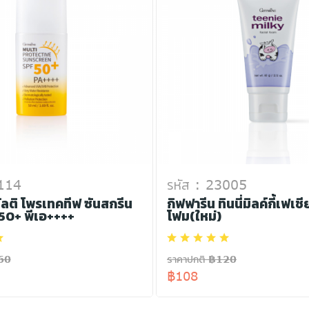
0114
รหัส : 23005
ัลติ โพรเทคทีฟ ซันสกรีน
กิฟฟารีน ทินนี่มิลค์กี้เฟเช
50+ พีเอ++++
โฟม(ใหม่)
60
ราคาปกติ ฿120
฿108