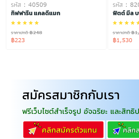
รหัส : 40509
รหัส : 8
กิฟฟารีน แคลดีแมก
ฟิตต์ มีล 
ราคาปกติ ฿248
ราคาปกติ ฿1
฿223
฿1,530
สมัครสมาชิกกับเรา
ฟรีเว็บไซต์สำเร็จรูป อัจฉริยะ และสิ