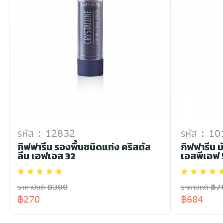
รหัส : 12832
รหัส : 1
กิฟฟารีน รองพื้นชนิดแท่ง คริสตัล
กิฟฟารีน ม
ลีน เอฟเอส 32
เอสพีเอฟ 
ราคาปกติ ฿300
ราคาปกติ ฿7
฿270
฿684