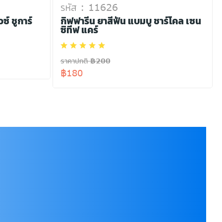
รหัส : 11626
ซ์ ชูการ์
กิฟฟารีน ยาสีฟัน แบมบู ชาร์โคล เซน
ซิทีฟ แคร์
ราคาปกติ ฿200
฿180