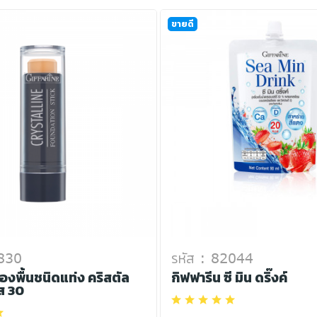
ขายดี
2830
รหัส : 82044
องพื้นชนิดแท่ง คริสตัล
กิฟฟารีน ซี มิน ดริ๊งค์
ส 30