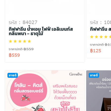
รหัส : 84027
รหัส : 1
กิฟฟารีน น้ำหอม ไฟฟ์ เอลิเมนท์ส
กิฟฟารีน 
กลิ่นพนา - ธาตุไม้
ราคาปกติ ฿1
ราคาปกติ ฿559
฿125
฿559
ขายดี
ขายดี