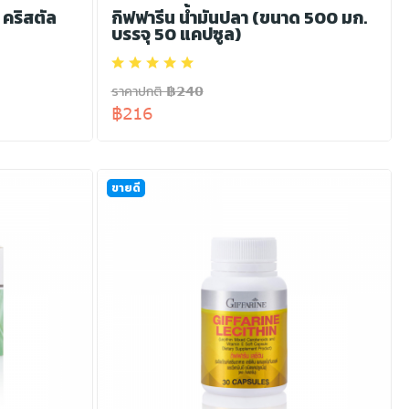
 คริสตัล
กิฟฟารีน น้ำมันปลา (ขนาด 500 มก.
บรรจุ 50 แคปซูล)
ราคาปกติ ฿240
฿216
ขายดี