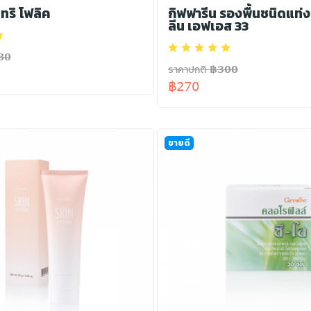
ูทริ โฟลิค
กิฟฟารีน รองพื้นชนิดแท่ง
ลีน เอฟเอส 33
80
ราคาปกติ ฿300
฿270
ขายดี