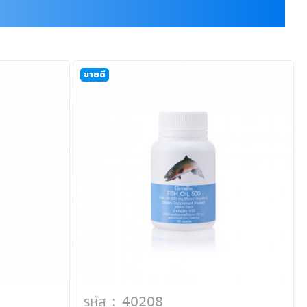
ขายดี
รหัส : 40208