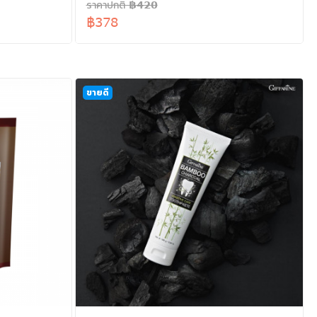
ราคาปกติ ฿420
฿378
ขายดี