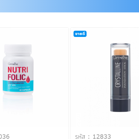
ขายดี
2036
รหัส : 12833