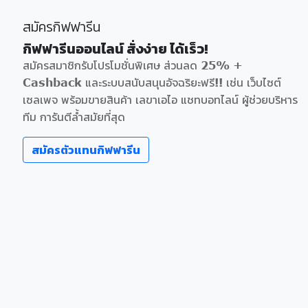
สมัครกิฟฟารีน
กิฟฟารีนออนไลน์ สั่งง่าย ได้เร็ว!
สมัครสมาชิกรับโปรโมชั่นพิเศษ ส่วนลด 25% +
Cashback และระบบสนับสนุนอัจฉริยะฟรี!! เช่น เว็บไซต์
เซลเพจ พร้อมขายสินค้า เลขาเอไอ แชทบอทไลน์ ผู้ช่วยบริหาร
ทีม การันตีล้ำสมัยที่สุด
สมัครตัวแทนกิฟฟารีน