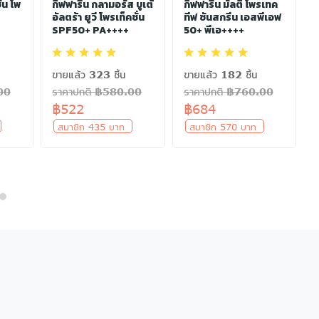
ัน โพ
กิฟฟารีน กลามอรัส บูเต้
กิฟฟารีน มัลติ โพรเทค
ก
อัลตร้า ยูวี โพรเท็คชั่น
ทีฟ ซันสกรีน เอสพีเอฟ
SPF50+ PA++++
50+ พีเอ++++
ขายแล้ว 323 ชิ้น
ขายแล้ว 182 ชิ้น
00
ราคาปกติ ฿580.00
ราคาปกติ ฿760.00
฿522
฿684
ท
สมาชิก 435 บาท
สมาชิก 570 บาท