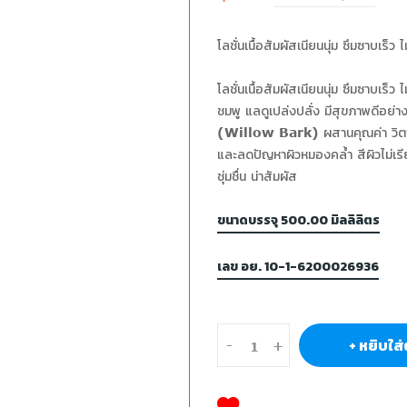
โลชั่นเนื้อสัมผัสเนียนนุ่ม ซึมซาบเร็ว
โลชั่นเนื้อสัมผัสเนียนนุ่ม ซึมซาบเร
ชมพู แลดูเปล่งปลั่ง มีสุขภาพดี
(Willow Bark) ผสานคุณค่า วิตามิ
และลดปัญหาผิวหมองคล้ำ สีผิวไม่เรีย
ชุ่มชื่น น่าสัมผัส
ขนาดบรรจุ 500.00 มิลลิลิตร
เลข อย. 10-1-6200026936
+ หยิบใส่
-
+