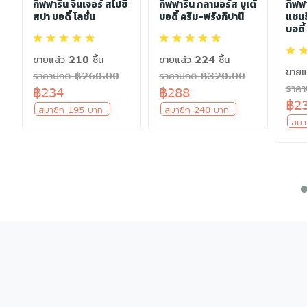
กิฟฟารีน จินเจอร์ สไปซี่
กิฟฟารีน กลามอรัส บูเต้
กิฟฟ
สปา บอดี้ โลชั่น
บอดี้ ครีม-ฟรังกีปานี
แซนธิ
บอดี้
ขายแล้ว 210 ชิ้น
ขายแล้ว 224 ชิ้น
ขายแ
ราคาปกติ ฿260.00
ราคาปกติ ฿320.00
ราค
฿234
฿288
฿2
สมาชิก 195 บาท
สมาชิก 240 บาท
สมา