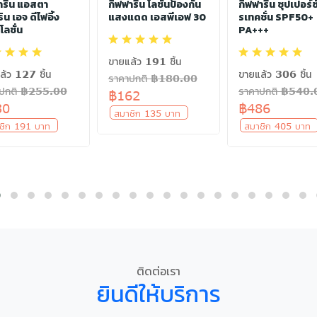
ารีน แอสตา
กิฟฟารีน โลชั่นป้องกัน
กิฟฟารีน ซุปเปอร์ซ
น เอจ ดีไฟอิ้ง
แสงแดด เอสพีเอฟ 30
รเทคชั่น SPF50+
 โลชั่น
PA+++
ขายแล้ว 191 ชิ้น
ล้ว 127 ชิ้น
ขายแล้ว 306 ชิ้น
ราคาปกติ ฿180.00
าปกติ ฿255.00
ราคาปกติ ฿540.
฿162
30
฿486
สมาชิก 135 บาท
ชิก 191 บาท
สมาชิก 405 บา
ติดต่อเรา
ยินดีให้บริการ