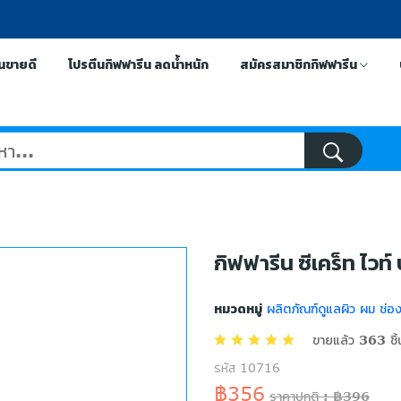
ีนขายดี
โปรตีนกิฟฟารีน ลดน้ำหนัก
สมัครสมาชิกกิฟฟารีน
กิฟฟารีน ซีเคร็ท ไวท์ บ
หมวดหมู่
ผลิตภัณฑ์ดูแลผิว ผม ช่อ
ขายแล้ว 363 ชิ้
รหัส 10716
฿356
ราคาปกติ : ฿396