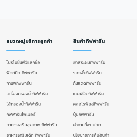
หมวดหมู่บริการลูกค้า
สินค้ากิฟฟารีน
โปรโมชั่นพีวีแลกซื้อ
ยาสระผมกิฟฟารีน
ฟิตต์มีล กิฟฟารีน
รองพื้นกิฟฟารีน
กาแฟกิฟฟารีน
กันแดดกิฟฟารีน
เครื่องกรองน้ำกิฟฟารีน
แอลซีวิตกิฟฟารีน
ไส้กรองน้ำกิฟฟารีน
คลอโรฟิลล์กิฟฟารีน
กิฟฟารีนไฟเบอร์
ปุ๋ยกิฟฟารีน
อาหารเสริมสุขภาพ กิฟฟารีน
คำถามที่พบบ่อย
อาหารเสริมเด็ก กิฟฟารีน
นโยบายการคืนสินค้า