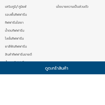
เสริมภูมิ/ภูมิแพ้
นโยบายความเป็นส่วนตัว
รองพื้นกิฟฟารีน
กิฟฟารีนไฮยา
น้ำตบกิฟฟารีน
โลชั่นกิฟฟารีน
ยาสีฟันกิฟฟารีน
สินค้ากิฟฟารีนขายดี
น้ำหอมกิฟฟารีน
ดูตะกร้าสินค้า
สินค้ากิฟฟารีนขายดี
เข้าสู่ระบบสมาชิก
d