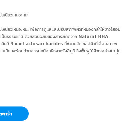
 ไม่เหนียวเหนอะหนะ
็ว ไม่เหนียวเหนอะหนะ เพื่อการดูเเลและปรับสภาพผิวที่หมองคล้ำให้ขาวใสอม
อย่างเป็นธรรมชาติ ด้วยส่วนผสมของสารสกัดจาก NaturaI BHA
นบี 3 และ Lactosaccharides ที่ช่วยขจัดเซลล์ผิวที่เสื่อมสภาพ
บเนียนพร้อมด้วยสารปกป้องผิวจากรังสียูวี จึงฟื้นฟูให้ผิวกระจ่างใสนุ่ม
ตะกร้า